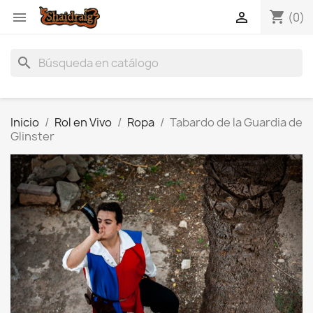
shopping_cart


(0)
search
Inicio
Rol en Vivo
Ropa
Tabardo de la Guardia de
Glinster