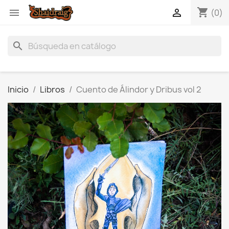
shopping_cart


(0)
search
Inicio
Libros
Cuento de Álindor y Dribus vol 2