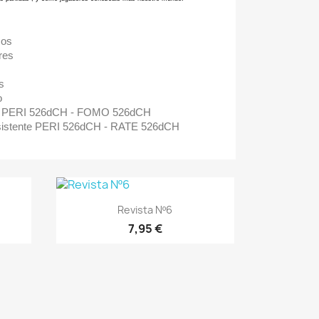
cos
res
s
o
s: PERI 526dCH - FOMO 526dCH
istente PERI 526dCH - RATE 526dCH
Vista rápida

Revista Nº6
7,95 €