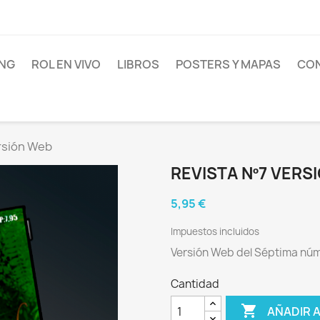
NG
ROL EN VIVO
LIBROS
POSTERS Y MAPAS
CON
ersión Web
REVISTA Nº7 VERS
5,95 €
Impuestos incluidos
Versión Web del Séptima núme
Cantidad

AÑADIR 