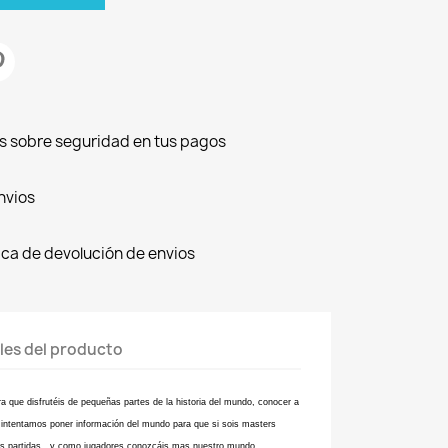
s sobre seguridad en tus pagos
nvios
ica de devolución de envios
les del producto
a que disfrutéis de pequeñas partes de la historia del mundo, conocer a
s intentamos poner información del mundo para que si sois masters
ras partidas , y como jugadores conozcáis mas nuestro mundo.