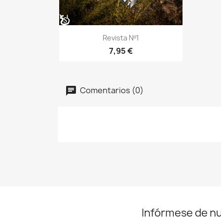
Vista rápida

Revista Nº1
7,95 €
Comentarios (0)
Infórmese de n