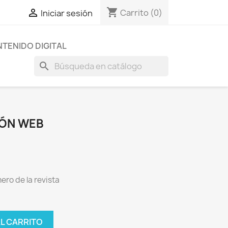
shopping_cart

Carrito
(0)
Iniciar sesión
TENIDO DIGITAL
search
IÓN WEB
ro de la revista
AL CARRITO