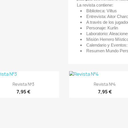
La revista contiene:
Biblioteca: Viltus
Entrevista: Aitor Char
A través de los jugado
Personaje: Kurlin
Laboratorio: Aleacione
Misión Herrero Místic
Calendario y Evento
Resumen Mundo Pers
Vista rápida
Vista rápida


Revista Nº3
Revista Nº4
7,95 €
7,95 €